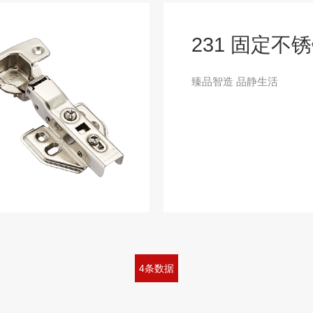
231 固定不
臻品智造 品静生活
4条数据