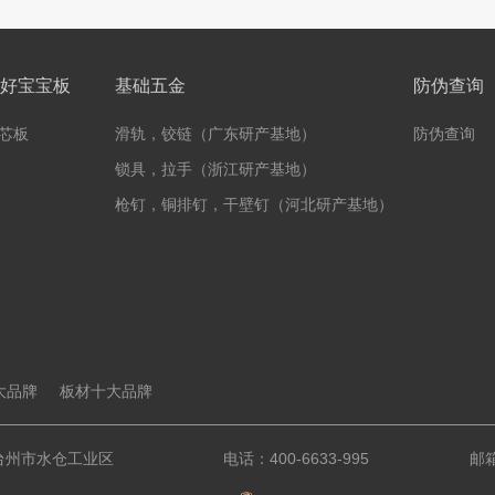
好宝宝板
基础五金
防伪查询
芯板
滑轨，铰链（广东研产基地）
防伪查询
锁具，拉手（浙江研产基地）
枪钉，铜排钉，干壁钉（河北研产基地）
大品牌
板材十大品牌
台州市水仓工业区
电话：400-6633-995
邮箱