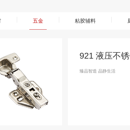
材
五金
粘胶辅料
921 液压不
臻品智造 品静生活