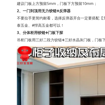
5mm
10mm；
建议门板上方预留
，门板下方预留
2、
一门到顶用无力铰链
➕
反弹器
不要拉手更简约耐看，选择反弹器开合一定要搭配【
#
泰五金、
悍高五金都可以！
3、
分体柜用铰链
➕
门板下探
吊柜门板用三好二段力铰链
➕三好
水晶灰
门板，门板