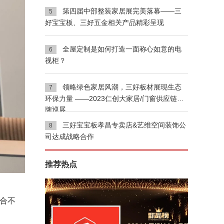
第四届中部整装家居展完美落幕——三
5
好宝宝板、三好五金相关产品精彩呈现
全屋定制是如何打造一面称心如意的电
6
视柜？
领略绿色家居风潮，三好板材展现生态
7
环保力量 ——2023仁创大家居/门窗供应链品
牌巡展
三好宝宝板孝昌专卖店&艺维空间装饰公
8
司达成战略合作
推荐热点
合不