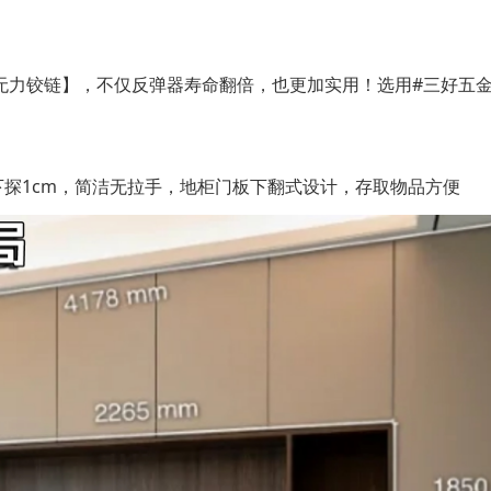
#
无力铰链】，不仅反弹器寿命翻倍，也更加实用！选用
三好五
1cm
下探
，简洁无拉手，地柜门板下翻式设计，存取物品方便