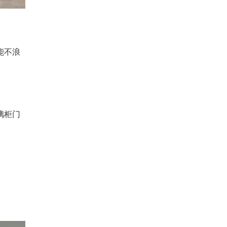
能不浪
璃柜门